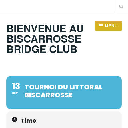
Accéder
Recher
au
contenu
BIENVENUE AU
MENU
principal
BISCARROSSE
BRIDGE CLUB
13
TOURNOI DU LITTORAL
BISCARROSSE
SEP
Time