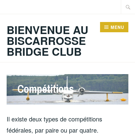
Accéder
Recher
au
contenu
BIENVENUE AU
MENU
principal
BISCARROSSE
BRIDGE CLUB
Compétitions
Il existe deux types de compétitions
fédérales, par paire ou par quatre.