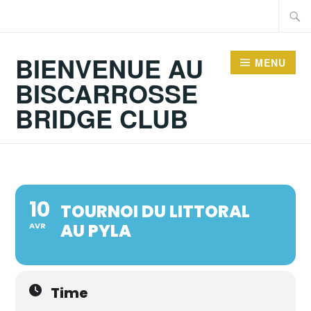
Accéder
Recher
au
contenu
BIENVENUE AU
MENU
principal
BISCARROSSE
BRIDGE CLUB
10
TOURNOI DU LITTORAL
AU PYLA
AVR
Time