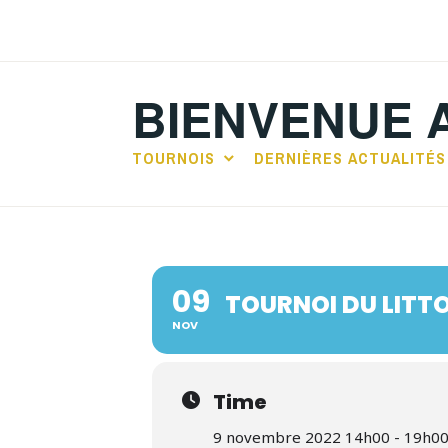
Accéder
au
contenu
BIENVENUE 
principal
TOURNOIS
DERNIÈRES ACTUALITÉS
09
TOURNOI DU LITT
NOV
Time
9 novembre 2022 14h00 - 19h0