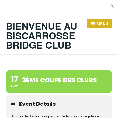
Accéder
Recher
au
contenu
BIENVENUE AU
MENU
principal
BISCARROSSE
BRIDGE CLUB
17
3ÈME COUPE DES CLUBS
NOV
Event Details
Au club de Biscarrosse pendant le tournoi de régularité