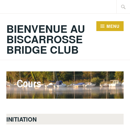
Accéder
Recher
au
contenu
BIENVENUE AU
MENU
principal
BISCARROSSE
BRIDGE CLUB
Cours
INITIATION