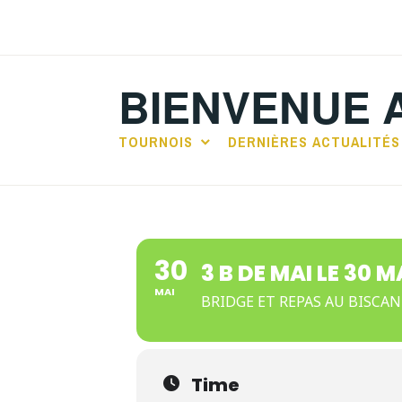
Accéder
au
contenu
BIENVENUE 
principal
TOURNOIS
DERNIÈRES ACTUALITÉS
30
3 B DE MAI LE 30 M
MAI
BRIDGE ET REPAS AU BISCA
Time