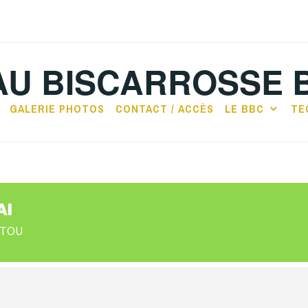
AU BISCARROSSE 
GALERIE PHOTOS
CONTACT / ACCÈS
LE BBC
TE
AI
NTOU